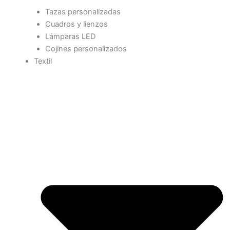
Tazas personalizadas
Cuadros y lienzos
Lámparas LED
Cojines personalizados
Textil