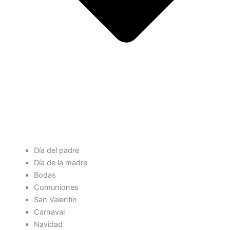
Día del padre
Día de la madre
Bodas
Comuniones
San Valentín
Carnaval
Navidad