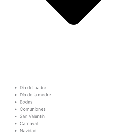
Día del padre
Día de la madre
Bodas
Comuniones
San Valentín
Carnaval
Navidad