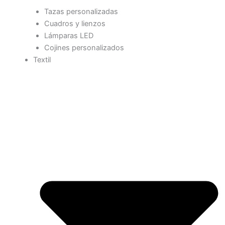
Tazas personalizadas
Cuadros y lienzos
Lámparas LED
Cojines personalizados
Textil