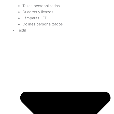
Tazas personalizadas
Cuadros y lienzos
Lámparas LED
Cojines personalizados
Textil