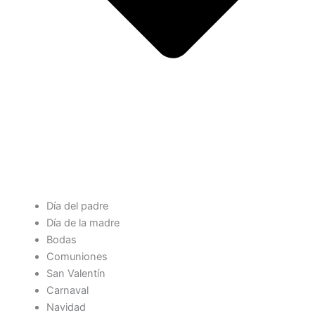
Día del padre
Día de la madre
Bodas
Comuniones
San Valentín
Carnaval
Navidad