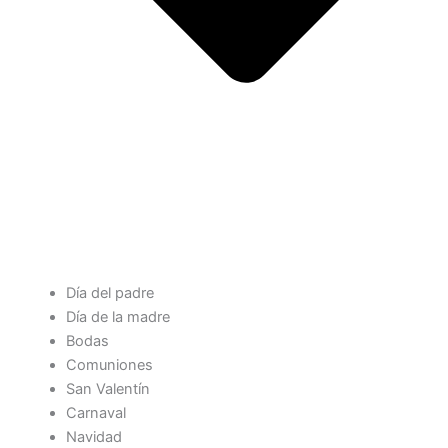
Día del padre
Día de la madre
Bodas
Comuniones
San Valentín
Carnaval
Navidad