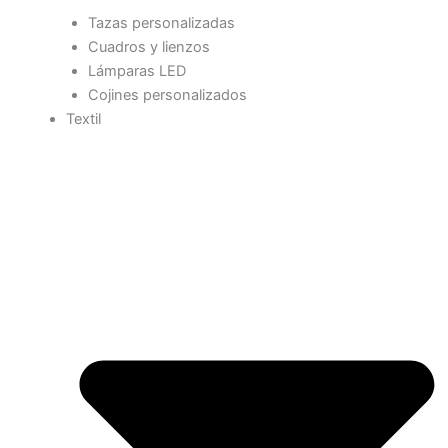
Tazas personalizadas
Cuadros y lienzos
Lámparas LED
Cojines personalizados
Textil