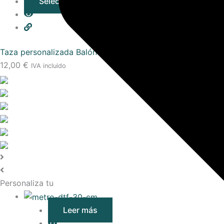
Seleccionar opciones
Taza personalizada Balón de Oro
12,00
€
IVA incluido
Personaliza tu
Leer más