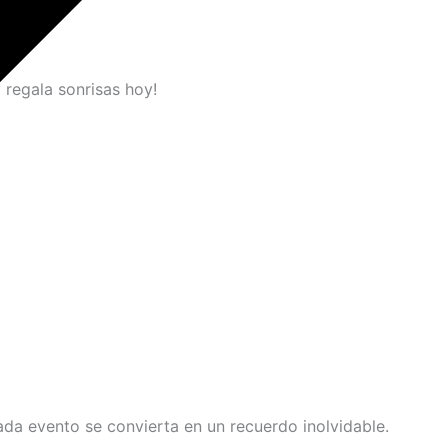
regala sonrisas hoy!
da evento se convierta en un recuerdo inolvidable.