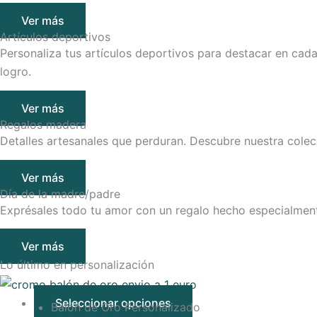
Ver más
Artículos deportivos
Personaliza tus artículos deportivos para destacar en cad
logro.
Ver más
Regalos madera
Detalles artesanales que perduran. Descubre nuestra colec
Ver más
Día de la madre/padre
Exprésales todo tu amor con un regalo hecho especialmente
Ver más
Lo último en
personalización
Seleccionar opciones
Balón de Oro Personalizado