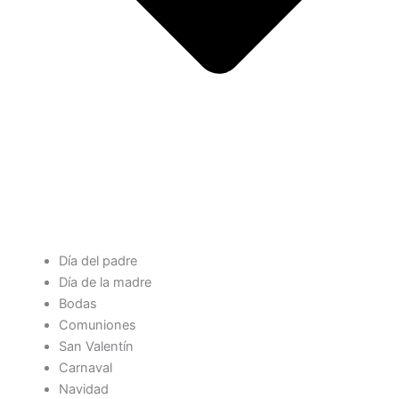
Día del padre
Día de la madre
Bodas
Comuniones
San Valentín
Carnaval
Navidad