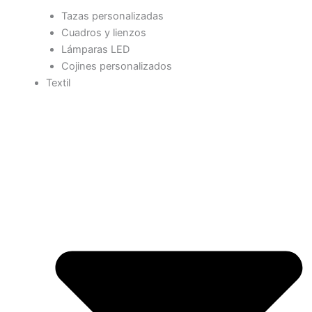
Tazas personalizadas
Cuadros y lienzos
Lámparas LED
Cojines personalizados
Textil