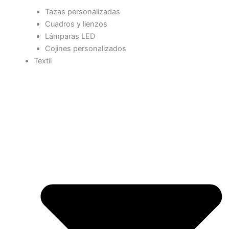
Tazas personalizadas
Cuadros y lienzos
Lámparas LED
Cojines personalizados
Textil