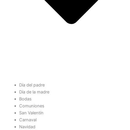
Día del padre
Día de la madre
Bodas
Comuniones
San Valentín
Carnaval
Navidad