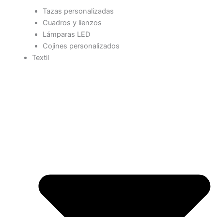
Tazas personalizadas
Cuadros y lienzos
Lámparas LED
Cojines personalizados
Textil