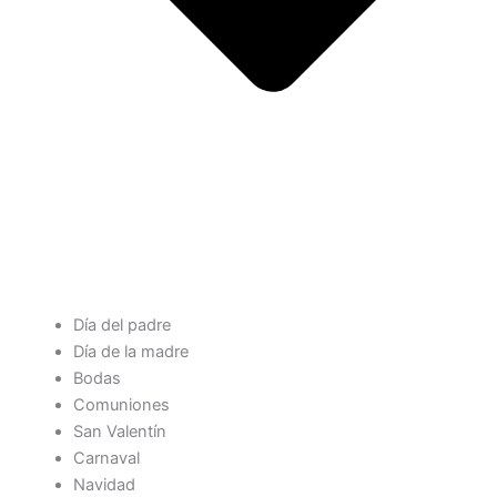
Día del padre
Día de la madre
Bodas
Comuniones
San Valentín
Carnaval
Navidad