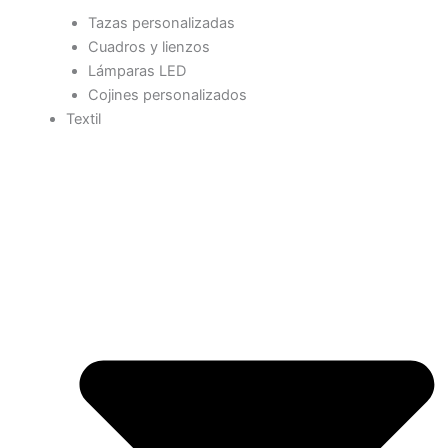
Tazas personalizadas
Cuadros y lienzos
Lámparas LED
Cojines personalizados
Textil