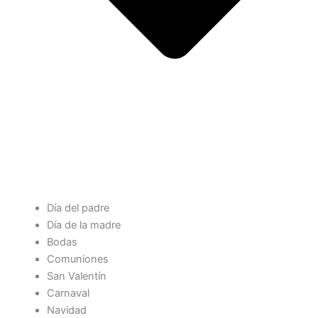
Día del padre
Día de la madre
Bodas
Comuniones
San Valentín
Carnaval
Navidad