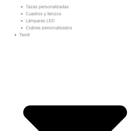
Tazas personalizadas
Cuadros y lienzos
Lámparas LED
Cojines personalizados
Textil