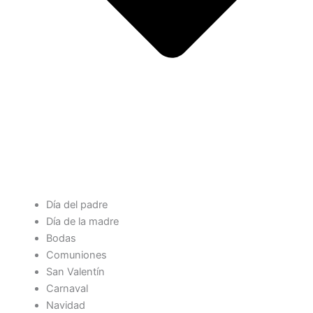
Día del padre
Día de la madre
Bodas
Comuniones
San Valentín
Carnaval
Navidad