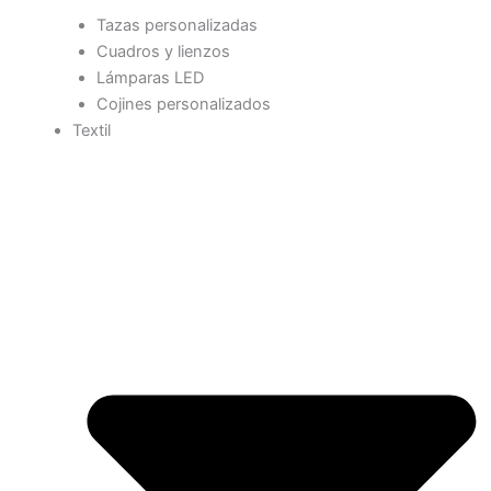
Tazas personalizadas
Cuadros y lienzos
Lámparas LED
Cojines personalizados
Textil