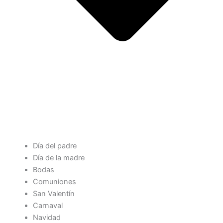
Día del padre
Día de la madre
Bodas
Comuniones
San Valentín
Carnaval
Navidad