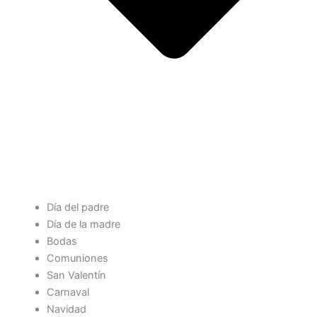
Día del padre
Día de la madre
Bodas
Comuniones
San Valentín
Carnaval
Navidad