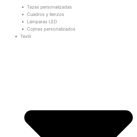
Tazas personalizadas
Cuadros y lienzos
Lámparas LED
Cojines personalizados
Textil