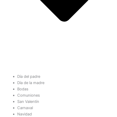
Día del padre
Día de la madre
Bodas
Comuniones
San Valentín
Carnaval
Navidad