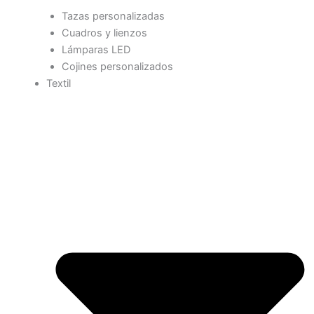
Tazas personalizadas
Cuadros y lienzos
Lámparas LED
Cojines personalizados
Textil