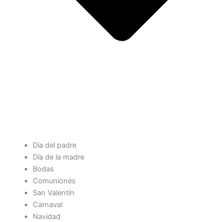
Día del padre
Día de la madre
Bodas
Comuniones
San Valentín
Carnaval
Navidad