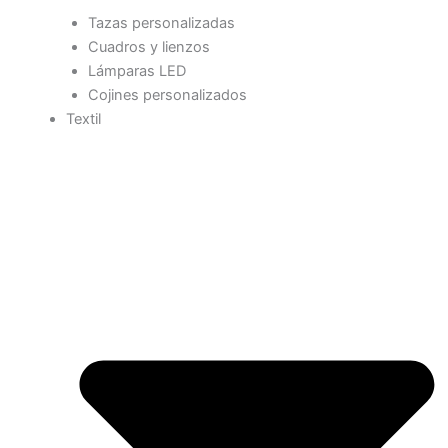
Tazas personalizadas
Cuadros y lienzos
Lámparas LED
Cojines personalizados
Textil