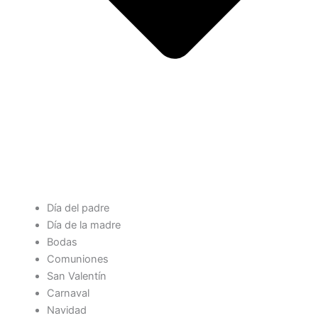
Día del padre
Día de la madre
Bodas
Comuniones
San Valentín
Carnaval
Navidad