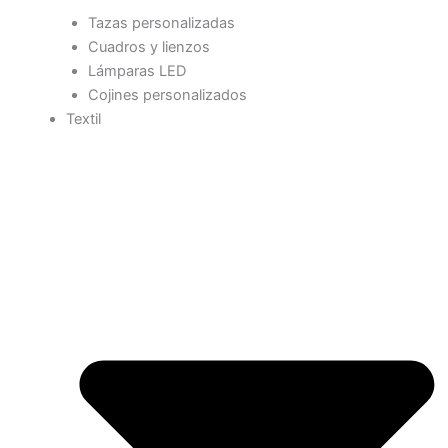
Tazas personalizadas
Cuadros y lienzos
Lámparas LED
Cojines personalizados
Textil