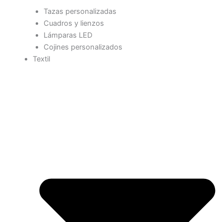
Tazas personalizadas
Cuadros y lienzos
Lámparas LED
Cojines personalizados
Textil