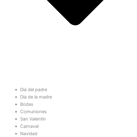
Día del padre
Día de la madre
Bodas
Comuniones
San Valentín
Carnaval
Navidad