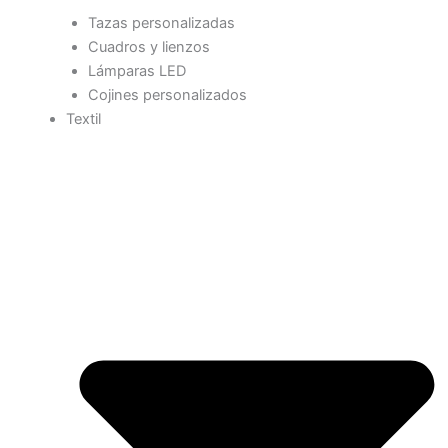
Tazas personalizadas
Cuadros y lienzos
Lámparas LED
Cojines personalizados
Textil