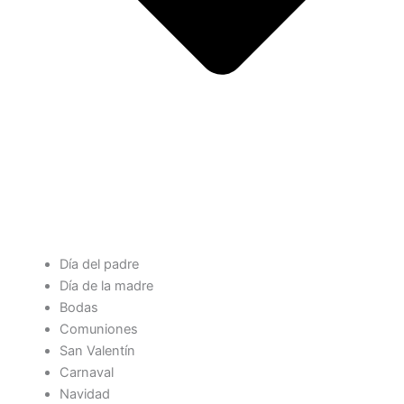
Día del padre
Día de la madre
Bodas
Comuniones
San Valentín
Carnaval
Navidad