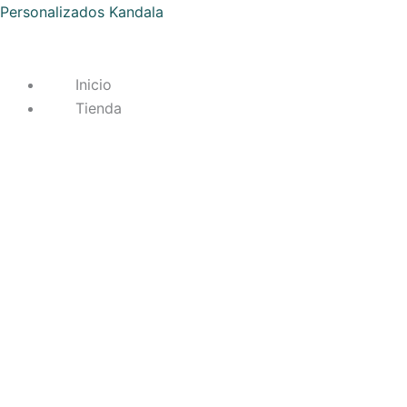
Ir
Lámpara
Personalizados Kandala
al
Personalizada
contenido
para
Bodas
Inicio
cantidad
Tienda