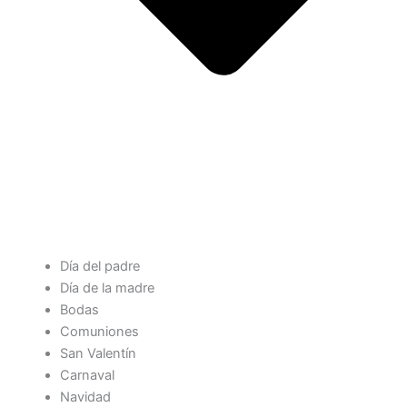
Día del padre
Día de la madre
Bodas
Comuniones
San Valentín
Carnaval
Navidad