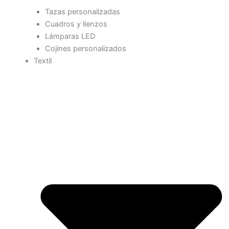
Tazas personalizadas
Cuadros y lienzos
Lámparas LED
Cojines personalizados
Textil