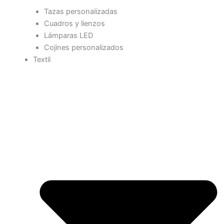
Tazas personalizadas
Cuadros y lienzos
Lámparas LED
Cojines personalizados
Textil