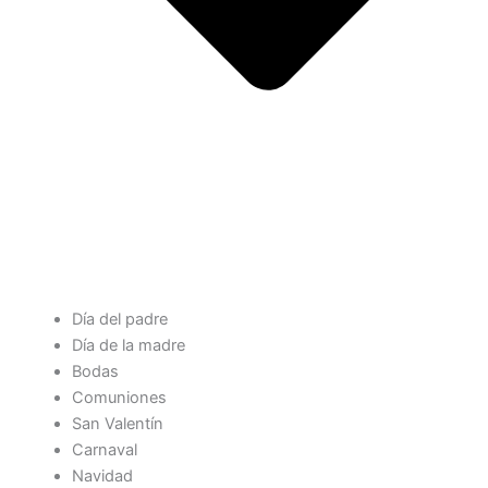
Día del padre
Día de la madre
Bodas
Comuniones
San Valentín
Carnaval
Navidad