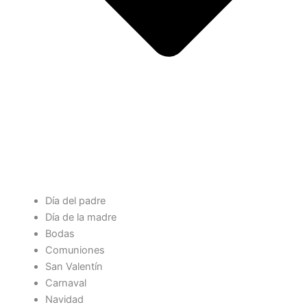
Día del padre
Día de la madre
Bodas
Comuniones
San Valentín
Carnaval
Navidad