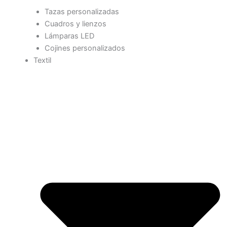
Tazas personalizadas
Cuadros y lienzos
Lámparas LED
Cojines personalizados
Textil