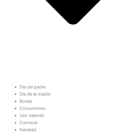
Día del padre
Día de la madre
Bodas
Comuniones
San Valentín
Carnaval
Navidad