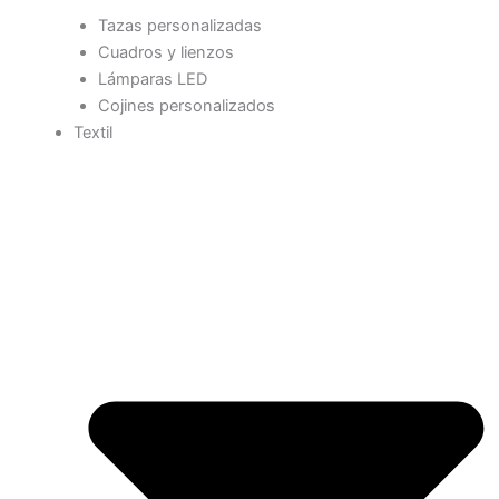
Tazas personalizadas
Cuadros y lienzos
Lámparas LED
Cojines personalizados
Textil