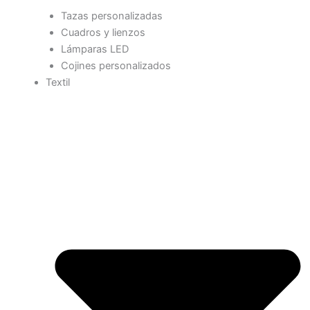
Tazas personalizadas
Cuadros y lienzos
Lámparas LED
Cojines personalizados
Textil