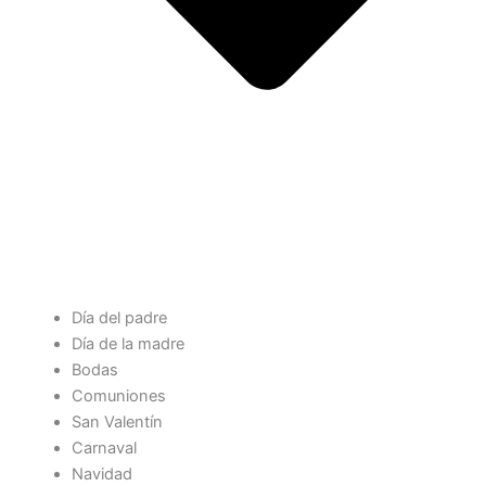
Día del padre
Día de la madre
Bodas
Comuniones
San Valentín
Carnaval
Navidad