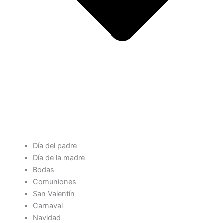
Día del padre
Día de la madre
Bodas
Comuniones
San Valentín
Carnaval
Navidad