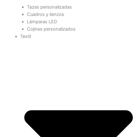
Tazas personalizadas
Cuadros y lienzos
Lámparas LED
Cojines personalizados
Textil