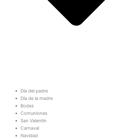
Día del padre
Día de la madre
Bodas
Comuniones
San Valentín
Carnaval
Navidad