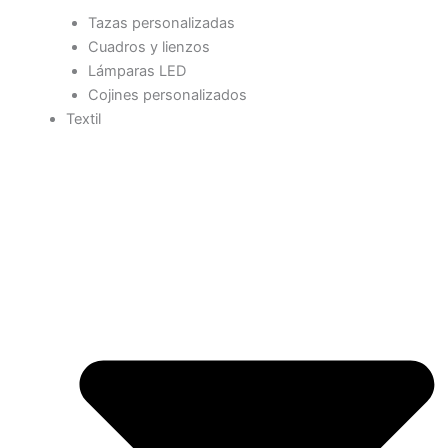
Tazas personalizadas
Cuadros y lienzos
Lámparas LED
Cojines personalizados
Textil