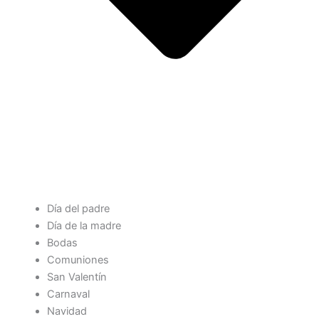
Día del padre
Día de la madre
Bodas
Comuniones
San Valentín
Carnaval
Navidad