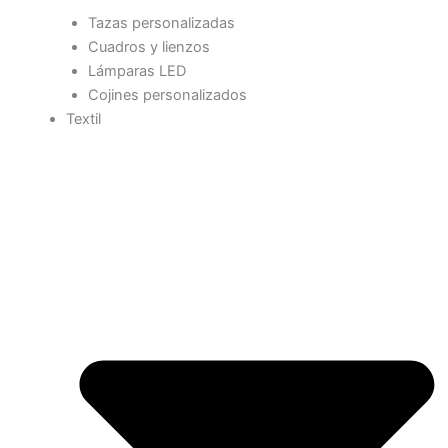
Tazas personalizadas
Cuadros y lienzos
Lámparas LED
Cojines personalizados
Textil