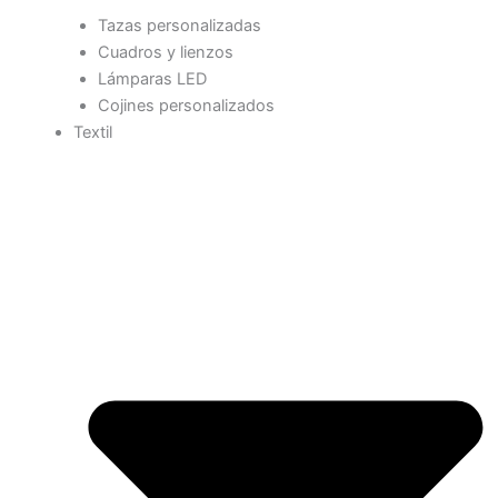
Tazas personalizadas
Cuadros y lienzos
Lámparas LED
Cojines personalizados
Textil