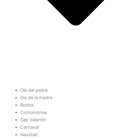
Día del padre
Día de la madre
Bodas
Comuniones
San Valentín
Carnaval
Navidad