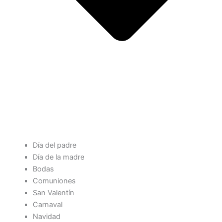
Día del padre
Día de la madre
Bodas
Comuniones
San Valentín
Carnaval
Navidad