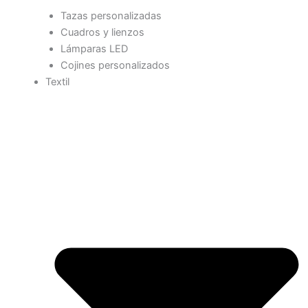
Tazas personalizadas
Cuadros y lienzos
Lámparas LED
Cojines personalizados
Textil