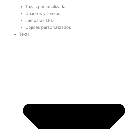
Tazas personalizadas
Cuadros y lienzos
Lámparas LED
Cojines personalizados
Textil