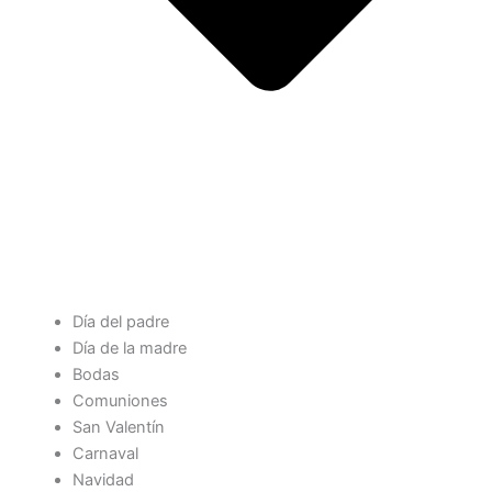
Día del padre
Día de la madre
Bodas
Comuniones
San Valentín
Carnaval
Navidad