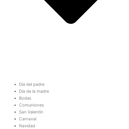
Día del padre
Día de la madre
Bodas
Comuniones
San Valentín
Carnaval
Navidad