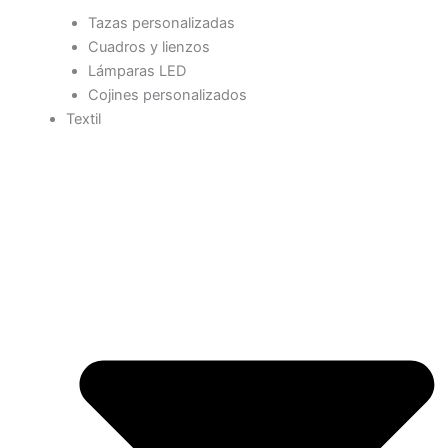
Tazas personalizadas
Cuadros y lienzos
Lámparas LED
Cojines personalizados
Textil