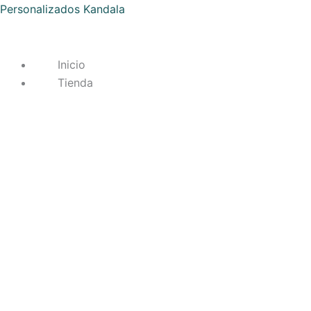
Ir
Ordenado
Personalizados Kandala
al
por
contenido
popularidad
Inicio
Tienda